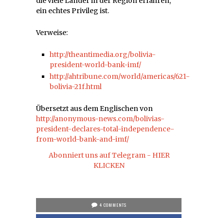
die viele Länder in der Region erfahren,
ein echtes Privileg ist.
Verweise:
http://theantimedia.org/bolivia-
president-world-bank-imf/
http://ahtribune.com/world/americas/621-
bolivia-21f.html
Übersetzt aus dem Englischen von
http://anonymous-news.com/bolivias-
president-declares-total-independence-
from-world-bank-and-imf/
Abonniert uns auf Telegram - HIER
KLICKEN
4 COMMENTS