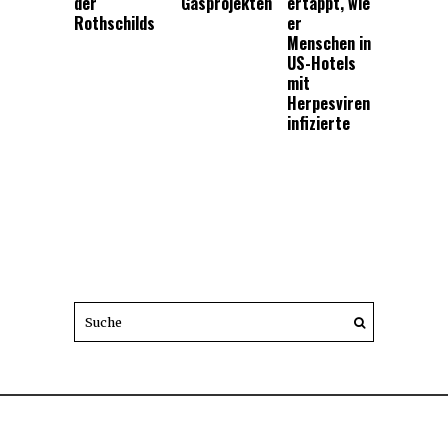
der
Gasprojekten
ertappt, wie
Rothschilds
er
Menschen in
US-Hotels
mit
Herpesviren
infizierte