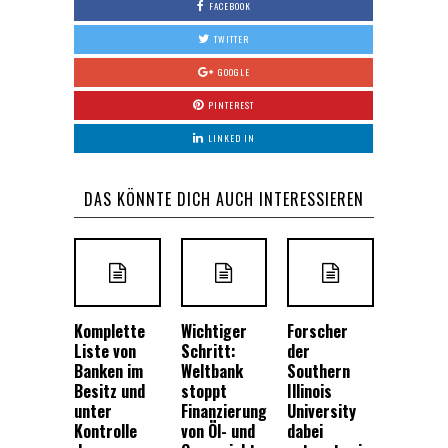
FACEBOOK
TWITTER
GOOGLE
PINTEREST
LINKED IN
DAS KÖNNTE DICH AUCH INTERESSIEREN
Komplette
Wichtiger
Forscher
Liste von
Schritt:
der
Banken im
Weltbank
Southern
Besitz und
stoppt
Illinois
unter
Finanzierung
University
Kontrolle
von Öl- und
dabei