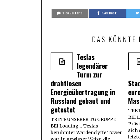
3 COMMENTS
FACEBOOK
DAS KÖNNTE 
Teslas
legendärer
Turm zur
drahtlosen
Sta
Energieübertragung in
eur
Russland gebaut und
Mas
getestet
TRET
BEI L
TRETE UNSERER TG GRUPPE
Präsi
BEI Loading... Teslas
sich
berühmter Wardenclyffe Tower
letzt
war, in gewisser Weise, die