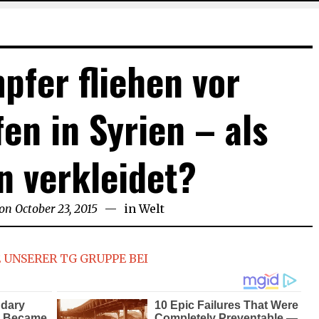
pfer fliehen vor
fen in Syrien – als
n verkleidet?
 on
October 23, 2015
November
in
Welt
21,
2015
 UNSERER TG GRUPPE BEI