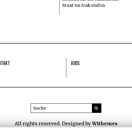
Staat im Irak und in
NTAKT
JOBS
All rights reserved. Designed by
Withemes