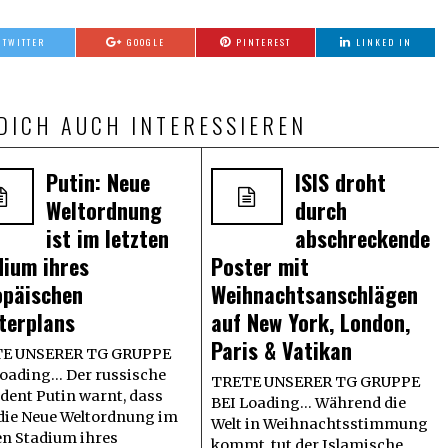
TWITTER
GOOGLE
PINTEREST
LINKED IN
DICH AUCH INTERESSIEREN
Putin: Neue
ISIS droht
Weltordnung
durch
ist im letzten
abschreckende
dium ihres
Poster mit
opäischen
Weihnachtsanschlägen
terplans
auf New York, London,
Paris & Vatikan
E UNSERER TG GRUPPE
oading... Der russische
TRETE UNSERER TG GRUPPE
dent Putin warnt, dass
BEI Loading... Während die
 die Neue Weltordnung im
Welt in Weihnachtsstimmung
en Stadium ihres
kommt, tut der Islamische