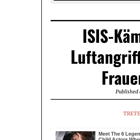
ISIS-Käm
Luftangrif
Fraue
Published
TRETE