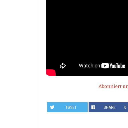
Abonniert u
TWEET
SHARE
0