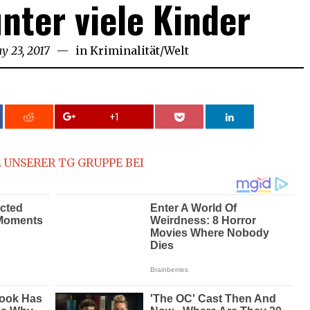
unter viele Kinder
y 23, 2017
May
in
Kriminalität
/
Welt
23,
2017
+1
 UNSERER TG GRUPPE BEI