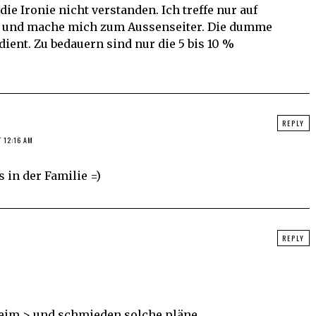
die Ironie nicht verstanden. Ich treffe nur auf
 und mache mich zum Aussenseiter. Die dumme
dient. Zu bedauern sind nur die 5 bis 10 %
REPLY
T 12:16 AM
 in der Familie =)
REPLY
heim > und schmieden solche pläne