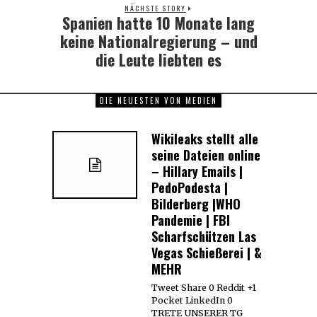
NÄCHSTE STORY
Spanien hatte 10 Monate lang
Next
post:
keine Nationalregierung – und
die Leute liebten es
DIE NEUESTEN VON MEDIEN
Wikileaks stellt alle
seine Dateien online
– Hillary Emails |
PedoPodesta |
Bilderberg |WHO
Pandemie | FBI
Scharfschützen Las
Vegas Schießerei | &
MEHR
Tweet Share 0 Reddit +1
Pocket LinkedIn 0
TRETE UNSERER TG