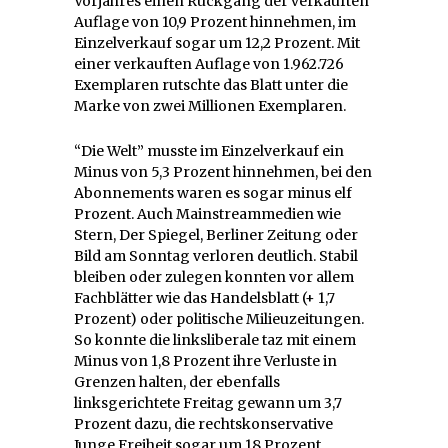
Vorjahres einen Rückgang der verkauften
Auflage von 10,9 Prozent hinnehmen, im
Einzelverkauf sogar um 12,2 Prozent. Mit
einer verkauften Auflage von 1.962.726
Exemplaren rutschte das Blatt unter die
Marke von zwei Millionen Exemplaren.
“Die Welt” musste im Einzelverkauf ein
Minus von 5,3 Prozent hinnehmen, bei den
Abonnements waren es sogar minus elf
Prozent. Auch Mainstreammedien wie
Stern, Der Spiegel, Berliner Zeitung oder
Bild am Sonntag verloren deutlich. Stabil
bleiben oder zulegen konnten vor allem
Fachblätter wie das Handelsblatt (+ 1,7
Prozent) oder politische Milieuzeitungen.
So konnte die linksliberale taz mit einem
Minus von 1,8 Prozent ihre Verluste in
Grenzen halten, der ebenfalls
linksgerichtete Freitag gewann um 3,7
Prozent dazu, die rechtskonservative
Junge Freiheit sogar um 18 Prozent.