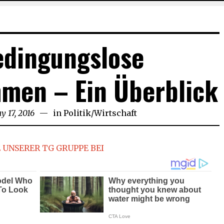
edingungslose
men – Ein Überblick
y 17, 2016
May
in
Politik
/
Wirtschaft
17,
2016
 UNSERER TG GRUPPE BEI