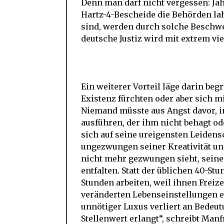
Denn man darf nicht vergessen: Jä
Hartz-4-Bescheide die Behörden lahm
sind, werden durch solche Beschwe
deutsche Justiz wird mit extrem vie
Ein weiterer Vorteil läge darin be
Existenz fürchten oder aber sich m
Niemand müsste aus Angst davor, in
ausführen, der ihm nicht behagt od
sich auf seine ureigensten Leiden
ungezwungen seiner Kreativität un
nicht mehr gezwungen sieht, seinen
entfalten. Statt der üblichen 40-S
Stunden arbeiten, weil ihnen Freiz
veränderten Lebenseinstellungen e
unnötiger Luxus verliert an Bedeu
Stellenwert erlangt“, schreibt Man