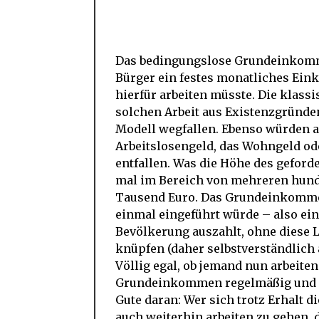
Das bedingungslose Grundeinkommen
Bürger ein festes monatliches Ein
hierfür arbeiten müsste. Die klass
solchen Arbeit aus Existenzgründ
Modell wegfallen. Ebenso würden a
Arbeitslosengeld, das Wohngeld od
entfallen. Was die Höhe des gefor
mal im Bereich von mehreren hund
Tausend Euro. Das Grundeinkomme
einmal eingeführt würde – also eine
Bevölkerung auszahlt, ohne diese L
knüpfen (daher selbstverständlic
Völlig egal, ob jemand nun arbeiten 
Grundeinkommen regelmäßig und in
Gute daran: Wer sich trotz Erhalt
auch weiterhin arbeiten zu gehen