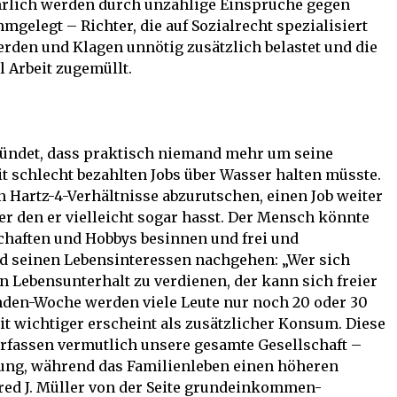
hrlich werden durch unzählige Einsprüche gegen
gelegt – Richter, die auf Sozialrecht spezialisiert
rden und Klagen unnötig zusätzlich belastet und die
l Arbeit zugemüllt.
gründet, dass praktisch niemand mehr um seine
it schlecht bezahlten Jobs über Wasser halten müsste.
 Hartz-4-Verhältnisse abzurutschen, einen Job weiter
er den er vielleicht sogar hasst. Der Mensch könnte
schaften und Hobbys besinnen und frei und
d seinen Lebensinteressen nachgehen: „Wer sich
 Lebensunterhalt zu verdienen, der kann sich freier
tunden-Woche werden viele Leute nur noch 20 oder 30
eit wichtiger erscheint als zusätzlicher Konsum. Diese
rfassen vermutlich unsere gesamte Gesellschaft –
tung, während das Familienleben einen höheren
fred J. Müller von der Seite grundeinkommen-