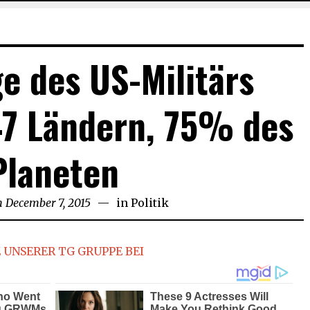
e des US-Militärs
47 Ländern, 75% des
Planeten
n
December 7, 2015
December
in
Politik
7,
2015
 UNSERER TG GRUPPE BEI