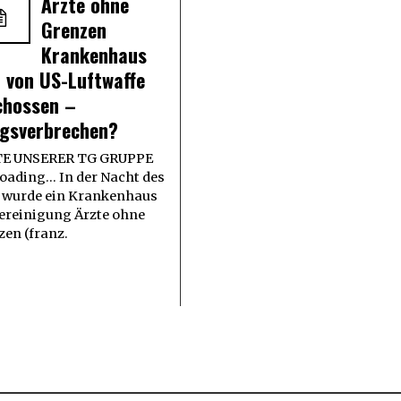
Ärzte ohne
Grenzen
Krankenhaus
d von US-Luftwaffe
chossen –
egsverbrechen?
E UNSERER TG GRUPPE
oading... In der Nacht des
0. wurde ein Krankenhaus
Vereinigung Ärzte ohne
zen (franz.