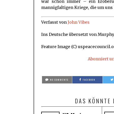
war schon immer – ein Eroberu
mannigfaltigen Kriege, die um un
Verfasst von
John Vibes
Ins Deutsche übersetzt von Murph
Feature Image (C) uspeacecouncil.
Abonniert u
NO COMMENTS
FACEBOOK
DAS KÖNNTE 