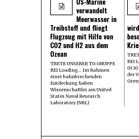
US-Marine
verwandelt
Meerwasser in
Treibstoff und fliegt
wir
Flugzeug mit Hilfe von
bes
CO2 und H2 aus dem
Kri
Ozean
TRET
BEI L
TRETE UNSERER TG GRUPPE
03.1
BEI Loading... Im Rahmen
der 
einer bahnbrechenden
Gren
Entdeckung haben
Wissenschaftler am United
States Naval Research
Laboratory (NRL)