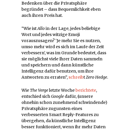
Bedenken über die Privatsphäre
begründet – dass Bequemlichkeit eben
auch ihren Preis hat.
“Wie ist
Allo
in der Lage, jedes beliebige
Wort und jedes witzige Emoji
vorauszusagen? ‘Je mehr Sie es nutzen,
umso mehr wird es sich im Laufe der Zeit
verbessern’, was im Grunde bedeutet, dass
sie möglichst viele Ihrer Daten sammeln
und speichern und dann künstliche
Intelligenz dafür benutzen, um ihre
Antworten zu erraten”,
schreib
t
Zero Hedge
.
Wie
The Verge
letzte Woche
berichtete
,
entschied sich
Google
dafür, (unsere
ohnehin schon zunehmend schwindende)
Privatsphäre zugunsten eines
verbesserten Smart Reply-Features zu
übergehen, da künstliche Intelligenz
besser funktioniert, wenn ihr mehr Daten