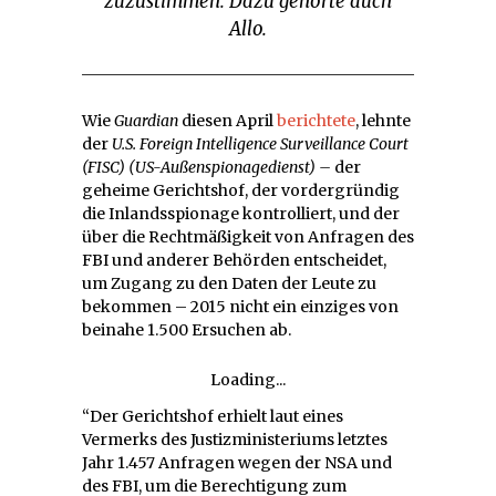
zuzustimmen. Dazu gehörte auch
Allo.
Wie
Guardian
diesen April
berichtete
, lehnte
der
U.S. Foreign Intelligence Surveillance Court
(FISC) (US-Außenspionagedienst) –
der
geheime Gerichtshof, der vordergründig
die Inlandsspionage kontrolliert, und der
über die Rechtmäßigkeit von Anfragen des
FBI und anderer Behörden entscheidet,
um Zugang zu den Daten der Leute zu
bekommen – 2015 nicht ein einziges von
beinahe 1.500 Ersuchen ab.
Loading...
“Der Gerichtshof erhielt laut eines
Vermerks des Justizministeriums letztes
Jahr 1.457 Anfragen wegen der NSA und
des FBI, um die Berechtigung zum