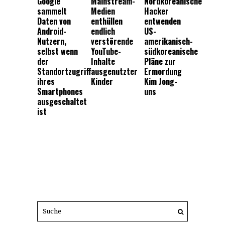
Google
Mainstream-
Nordkoreanische
sammelt
Medien
Hacker
Daten von
enthüllen
entwenden
Android-
endlich
US-
Nutzern,
verstörende
amerikanisch-
selbst wenn
YouTube-
südkoreanische
der
Inhalte
Pläne zur
Standortzugriff
ausgenutzter
Ermordung
ihres
Kinder
Kim Jong-
Smartphones
uns
ausgeschaltet
ist