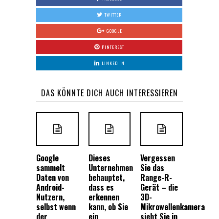
TWITTER
GOOGLE
PINTEREST
LINKED IN
DAS KÖNNTE DICH AUCH INTERESSIEREN
Google
Dieses
Vergessen
sammelt
Unternehmen
Sie das
Daten von
behauptet,
Range-R-
Android-
dass es
Gerät – die
Nutzern,
erkennen
3D-
selbst wenn
kann, ob Sie
Mikrowellenkamera
der
ein
sieht Sie in