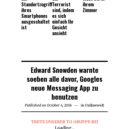
Standortzugriff
Terrorist
ihrem
ihres
sind, indem
Zimmer
Smartphones
es sich
ausgeschaltet
einfach Ihr
ist
Gesicht
ansieht
Edward Snowden warnte
soeben alle davor, Googles
neue Messaging App zu
benutzen
Published on
October 4, 2016
October
in
Onlinewelt
4,
2016
TRETE UNSERER TG GRUPPE BEI
Loading...