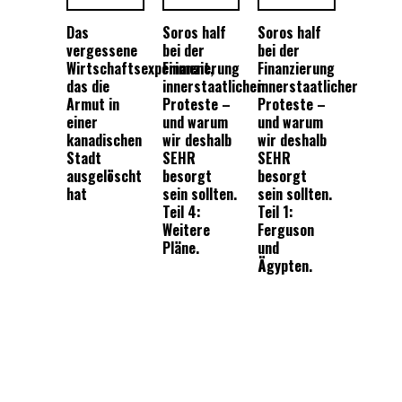
Das
Soros half
Soros half
vergessene
bei der
bei der
Wirtschaftsexperiment,
Finanzierung
Finanzierung
das die
innerstaatlicher
innerstaatlicher
Armut in
Proteste –
Proteste –
einer
und warum
und warum
kanadischen
wir deshalb
wir deshalb
Stadt
SEHR
SEHR
ausgelöscht
besorgt
besorgt
hat
sein sollten.
sein sollten.
Teil 4:
Teil 1:
Weitere
Ferguson
Pläne.
und
Ägypten.