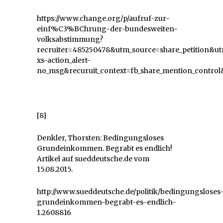
https://www.change.org/p/aufruf-zur-
einf%C3%BChrung-der-bundesweiten-
volksabstimmung?
recruiter=485250478&utm_source=share_petition
xs-action_alert-
no_msg&recuruit_context=fb_share_mention_control&
[8]
Denkler, Thorsten: Bedingungsloses
Grundeinkommen. Begrabt es endlich!
Artikel auf sueddeutsche.de vom
15.08.2015.
http://www.sueddeutsche.de/politik/bedingungsloses
grundeinkommen-begrabt-es-endlich-
1.2608816