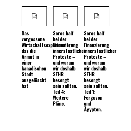
Das
Soros half
Soros half
vergessene
bei der
bei der
Wirtschaftsexperiment,
Finanzierung
Finanzierung
das die
innerstaatlicher
innerstaatlicher
Armut in
Proteste –
Proteste –
einer
und warum
und warum
kanadischen
wir deshalb
wir deshalb
Stadt
SEHR
SEHR
ausgelöscht
besorgt
besorgt
hat
sein sollten.
sein sollten.
Teil 4:
Teil 1:
Weitere
Ferguson
Pläne.
und
Ägypten.