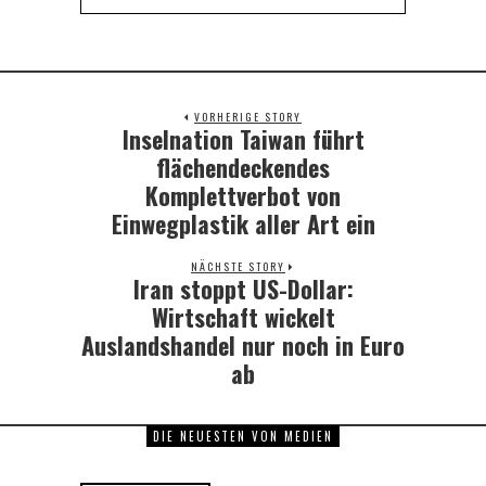
VORHERIGE STORY
Inselnation Taiwan führt
Previous
post:
flächendeckendes
Komplettverbot von
Einwegplastik aller Art ein
NÄCHSTE STORY
Iran stoppt US-Dollar:
Next
post:
Wirtschaft wickelt
Auslandshandel nur noch in Euro
ab
DIE NEUESTEN VON MEDIEN