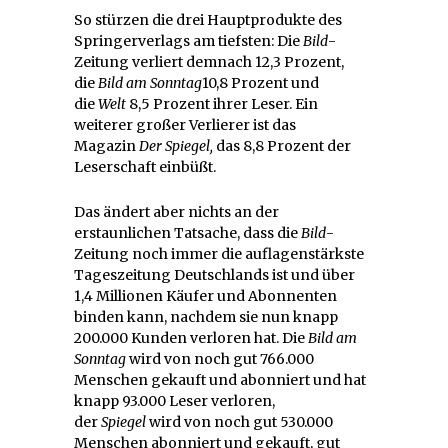
So stürzen die drei Hauptprodukte des
Springerverlags am tiefsten: Die
Bild
-
Zeitung verliert demnach 12,3 Prozent,
die
Bild am Sonntag
10,8 Prozent und
die
Welt
8,5 Prozent ihrer Leser. Ein
weiterer großer Verlierer ist das
Magazin
Der Spiegel,
das 8,8 Prozent der
Leserschaft einbüßt.
Das ändert aber nichts an der
erstaunlichen Tatsache, dass die
Bild
-
Zeitung noch immer die auflagenstärkste
Tageszeitung Deutschlands ist und über
1,4 Millionen Käufer und Abonnenten
binden kann, nachdem sie nun knapp
200.000 Kunden verloren hat. Die
Bild am
Sonntag
wird von noch gut 766.000
Menschen gekauft und abonniert und hat
knapp 93.000 Leser verloren,
der
Spiegel
wird von noch gut 530.000
Menschen abonniert und gekauft, gut