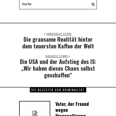
VORHERIGE STORY
Die grausame Realität hinter
Previous
post:
dem teuersten Kaffee der Welt
NÄCHSTE STORY
Die USA und der Aufstieg des IS:
Next
post:
„Wir haben dieses Chaos selbst
geschaffen“
DIE NEUESTEN VON KRIMINALITÄT
Vater, der Freund
wegen
Vergewaltigung