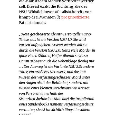
die Mainstream Medien verbreitet werden
soll. Dies ist exakt die Richtung, die der
NSU-Whistleblower »fatalist« bereits vor
knapp drei Monaten (!)
prognostizierte
.
Fatalist damals:
„Diese gescheiterte Kleinst-Terrorzellen-Trio-
These, das ist die Version NSU 1.0. Sie wird
zurzeit aufgegeben. Ersetzt werden soll sie
durch die Version NSU 2.0: Ganz viele Mörder in
ganz vielen Städten, Helfer überall sowieso.
Daran arbeitet auch die Nebenklage fleißig mit
… . Der Ausweg ist die Variante NSU 2.0: andere
Täter, ein größeres Netzwerk, und das mit
Wissen des Verfassungsschutzes. Mord unter
den Augen nicht der Behörden, sondern mit
Wissen eines kleinen verschworenen Kreises
von Personen innerhalb der
Sicherheitsbehörden. Man darf die Installation
eines Sündenbocks namens Verfassungsschutz
vermuten, sie ist tatsächlich längst in vollem
Gange.“