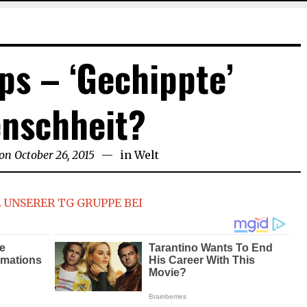
ps – ‘Gechippte’
nschheit?
 on
October 26, 2015
November
in
Welt
21,
2015
 UNSERER TG GRUPPE BEI