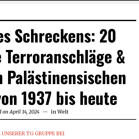
es Schreckens: 20
e Terroranschläge &
 Palästinensischen
 von 1937 bis heute
d on
April 14, 2024
April
in
Welt
14,
2024
 UNSERER TG GRUPPE BEI