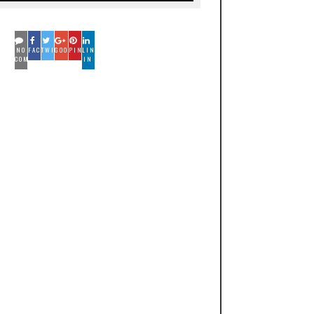
NO
FACEBOOK
TWITTER
GOOGLE
PINTEREST
LINKED
COMMENTS
IN