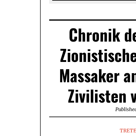
Chronik d
Zionistisch
Massaker an
Zivilisten
Publishe
TRETE