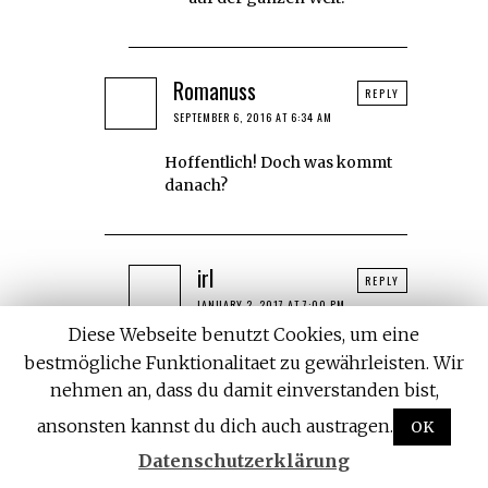
Romanuss
REPLY
SEPTEMBER 6, 2016 AT 6:34 AM
Hoffentlich! Doch was kommt
danach?
irl
REPLY
JANUARY 2, 2017 AT 7:00 PM
Diese Webseite benutzt Cookies, um eine
Google Irlmaier
bestmögliche Funktionalitaet zu gewährleisten. Wir
nehmen an, dass du damit einverstanden bist,
ansonsten kannst du dich auch austragen.
OK
Hans Hermann
REPLY
Datenschutzerklärung
APRIL 20, 2018 AT 3:10 PM