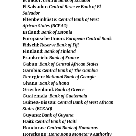
Ecuador:
Central Bank of Ecuador
El Salvador:
Central Reserve Bank of El
Salvador
Elfenbeinküste:
Central Bank of West
African States (BCEAO)
Estland:
Bank of Estonia
Europäische Union:
European Central Bank
Fidschi:
Reserve Bank of Fiji
Finnland:
Bank of Finland
Frankreich:
Bank of France
Gabun:
Bank of Central African States
Gambia:
Central Bank of The Gambia
Georgien:
National Bank of Georgia
Ghana:
Bank of Ghana
Griechenland:
Bank of Greece
Guatemala:
Bank of Guatemala
Guinea-Bissau:
Central Bank of West African
States (BCEAO)
Guyana:
Bank of Guyana
Haiti:
Central Bank of Haiti
Honduras:
Central Bank of Honduras
Hongkong:
Hong Kong Monetary Authority