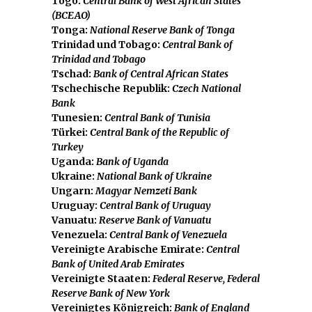
Togo:
Central Bank of West African States
(BCEAO)
Tonga:
National Reserve Bank of Tonga
Trinidad und Tobago:
Central Bank of
Trinidad and Tobago
Tschad:
Bank of Central African States
Tschechische Republik:
Czech National
Bank
Tunesien:
Central Bank of Tunisia
Türkei:
Central Bank of the Republic of
Turkey
Uganda:
Bank of Uganda
Ukraine:
National Bank of Ukraine
Ungarn:
Magyar Nemzeti Bank
Uruguay:
Central Bank of Uruguay
Vanuatu:
Reserve Bank of Vanuatu
Venezuela:
Central Bank of Venezuela
Vereinigte Arabische Emirate:
Central
Bank of United Arab Emirates
Vereinigte Staaten:
Federal Reserve, Federal
Reserve Bank of New York
Vereinigtes Königreich:
Bank of England