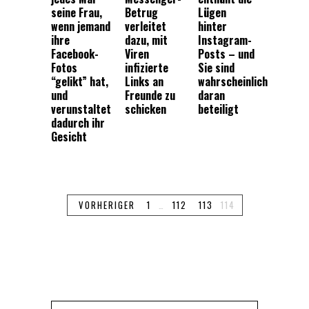
seine Frau,
Betrug
Lügen
wenn jemand
verleitet
hinter
ihre
dazu, mit
Instagram-
Facebook-
Viren
Posts – und
Fotos
infizierte
Sie sind
“gelikt” hat,
Links an
wahrscheinlich
und
Freunde zu
daran
verunstaltet
schicken
beteiligt
dadurch ihr
Gesicht
VORHERIGER
1
…
112
113
114