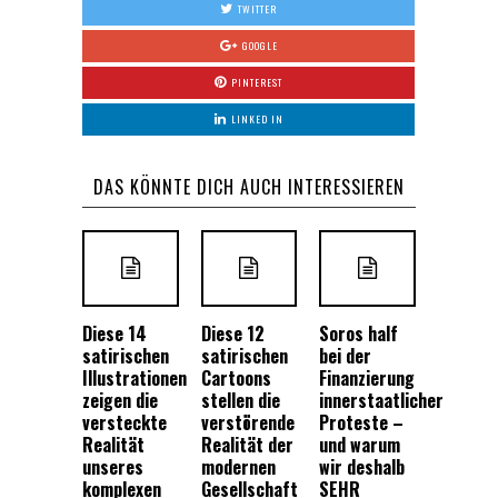
TWITTER
GOOGLE
PINTEREST
LINKED IN
DAS KÖNNTE DICH AUCH INTERESSIEREN
Diese 14
Diese 12
Soros half
satirischen
satirischen
bei der
Illustrationen
Cartoons
Finanzierung
zeigen die
stellen die
innerstaatlicher
versteckte
verstörende
Proteste –
Realität
Realität der
und warum
unseres
modernen
wir deshalb
komplexen
Gesellschaft
SEHR