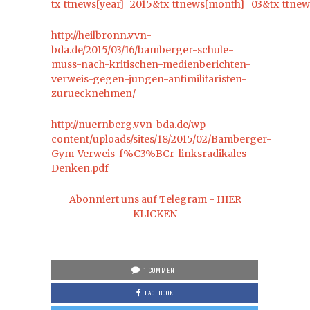
tx_ttnews[year]=2015&tx_ttnews[month]=03&tx_ttne
http://heilbronn.vvn-
bda.de/2015/03/16/bamberger-schule-
muss-nach-kritischen-medienberichten-
verweis-gegen-jungen-antimilitaristen-
zuruecknehmen/
http://nuernberg.vvn-bda.de/wp-
content/uploads/sites/18/2015/02/Bamberger-
Gym-Verweis-f%C3%BCr-linksradikales-
Denken.pdf
Abonniert uns auf Telegram - HIER
KLICKEN
1 COMMENT
FACEBOOK