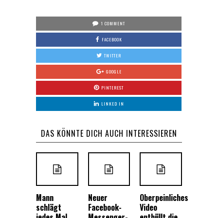
1 COMMENT
FACEBOOK
TWITTER
GOOGLE
PINTEREST
LINKED IN
DAS KÖNNTE DICH AUCH INTERESSIEREN
Mann
Neuer
Oberpeinliches
schlägt
Facebook-
Video
jedes Mal
Messenger-
enthüllt die