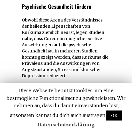
Psychische Gesundheit fördern
Obwohl diese Arena des Verständnisses
der heilenden Eigenschaften von
Kurkuma ziemlich neu ist, legen Studien
nahe, dass Curcumin mögliche positive
Auswirkungen auf die psychische
Gesundheit hat. In mehreren Studien
konnte gezeigt werden, dass Kurkuma die
Prävalenz und die Auswirkungen von
Angstzuständen, Stress und klinischer
Depression reduziert.
Es wird auch angenommen, dass
Diese Webseite benutzt Cookies, um eine
Curcumin die Bioverfügbarkeit von DHA
bestmögliche Funktionalitaet zu gewährleisten. Wir
optimiert. DHA ist eine der 3 bekannten
nehmen an, dass du damit einverstanden bist,
Omega-3-Fettsäuren. Diese Fettmoleküle
sind unter anderem für ihre
ansonsten kannst du dich auch austragen.
OK
stimmungsaufhellenden Eigenschaften
Datenschutzerklärung
bekannt. Also, weil Kurkuma die