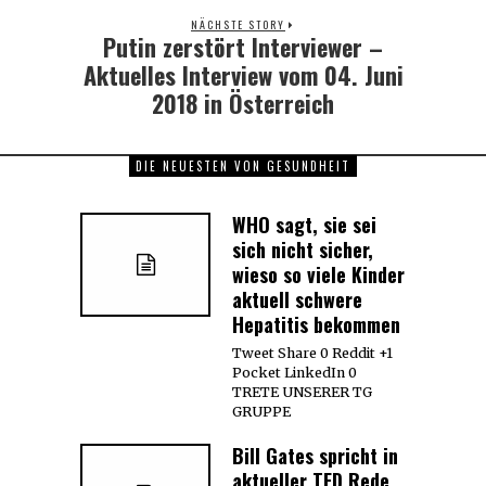
NÄCHSTE STORY
Putin zerstört Interviewer –
Next
post:
Aktuelles Interview vom 04. Juni
2018 in Österreich
DIE NEUESTEN VON GESUNDHEIT
WHO sagt, sie sei
sich nicht sicher,
wieso so viele Kinder
aktuell schwere
Hepatitis bekommen
Tweet Share 0 Reddit +1
Pocket LinkedIn 0
TRETE UNSERER TG
GRUPPE
Bill Gates spricht in
aktueller TED Rede