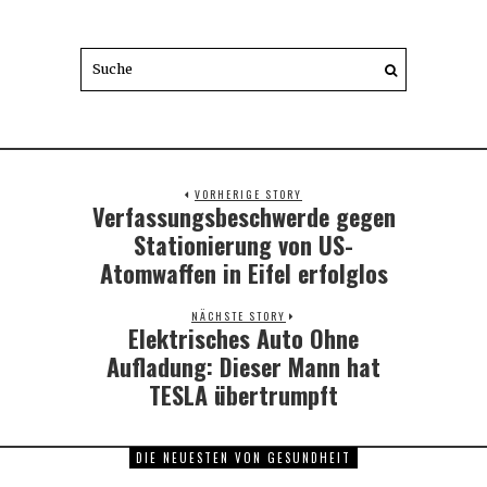
VORHERIGE STORY
Verfassungsbeschwerde gegen
Previous
post:
Stationierung von US-
Atomwaffen in Eifel erfolglos
NÄCHSTE STORY
Elektrisches Auto Ohne
Next
post:
Aufladung: Dieser Mann hat
TESLA übertrumpft
DIE NEUESTEN VON GESUNDHEIT