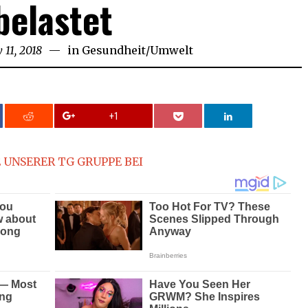
belastet
 11, 2018
May
in
Gesundheit
/
Umwelt
11,
2018
+1
 UNSERER TG GRUPPE BEI