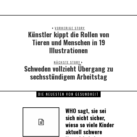
VORHERIGE STORY
Künstler kippt die Rollen von
Previous
post:
Tieren und Menschen in 19
Illustrationen
NÄCHSTE STORY
Schweden vollzieht Übergang zu
Next
post:
sechsstündigem Arbeitstag
DIE NEUESTEN VON GESUNDHEIT
WHO sagt, sie sei
sich nicht sicher,
wieso so viele Kinder
aktuell schwere