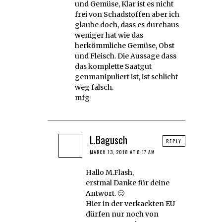
und Gemüse, Klar ist es nicht
frei von Schadstoffen aber ich
glaube doch, dass es durchaus
weniger hat wie das
herkömmliche Gemüse, Obst
und Fleisch. Die Aussage dass
das komplette Saatgut
genmanipuliert ist, ist schlicht
weg falsch.
mfg
L.Bagusch
REPLY
MARCH 13, 2018 AT 8:17 AM
Hallo M.Flash,
erstmal Danke für deine
Antwort. 🙂
Hier in der verkackten EU
dürfen nur noch von