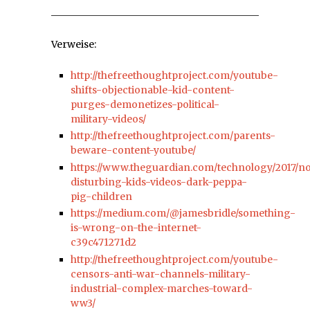
Verweise:
http://thefreethoughtproject.com/youtube-
shifts-objectionable-kid-content-
purges-demonetizes-political-
military-videos/
http://thefreethoughtproject.com/parents-
beware-content-youtube/
https://www.theguardian.com/technology/2017/n
disturbing-kids-videos-dark-peppa-
pig-children
https://medium.com/@jamesbridle/something-
is-wrong-on-the-internet-
c39c471271d2
http://thefreethoughtproject.com/youtube-
censors-anti-war-channels-military-
industrial-complex-marches-toward-
ww3/