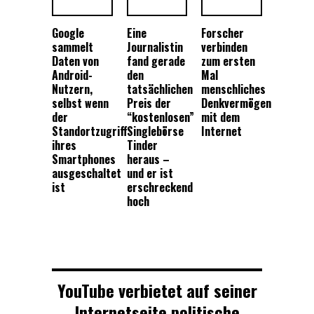
Google
Eine
Forscher
sammelt
Journalistin
verbinden
Daten von
fand gerade
zum ersten
Android-
den
Mal
Nutzern,
tatsächlichen
menschliches
selbst wenn
Preis der
Denkvermögen
der
“kostenlosen”
mit dem
Standortzugriff
Singlebörse
Internet
ihres
Tinder
Smartphones
heraus –
ausgeschaltet
und er ist
ist
erschreckend
hoch
YouTube verbietet auf seiner
Internetseite politische