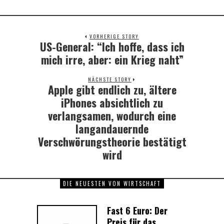
VORHERIGE STORY
US-General: “Ich hoffe, dass ich
Previous
post:
mich irre, aber: ein Krieg naht”
NÄCHSTE STORY
Apple gibt endlich zu, ältere
Next
post:
iPhones absichtlich zu
verlangsamen, wodurch eine
langandauernde
Verschwörungstheorie bestätigt
wird
DIE NEUESTEN VON WIRTSCHAFT
Fast 6 Euro: Der
Preis für das