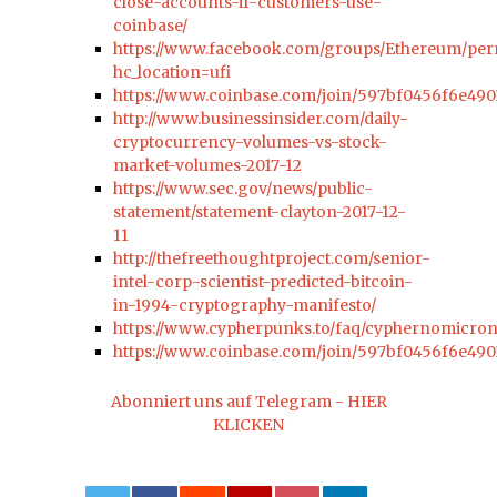
close-accounts-if-customers-use-
coinbase/
https://www.facebook.com/groups/Ethereum/per
hc_location=ufi
https://www.coinbase.com/join/597bf0456f6e490
http://www.businessinsider.com/daily-
cryptocurrency-volumes-vs-stock-
market-volumes-2017-12
https://www.sec.gov/news/public-
statement/statement-clayton-2017-12-
11
http://thefreethoughtproject.com/senior-
intel-corp-scientist-predicted-bitcoin-
in-1994-cryptography-manifesto/
https://www.cypherpunks.to/faq/cyphernomicro
https://www.coinbase.com/join/597bf0456f6e490
Abonniert uns auf Telegram - HIER
KLICKEN