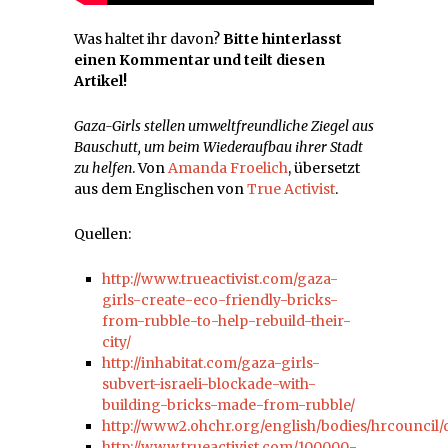
Was haltet ihr davon?
Bitte hinterlasst
einen Kommentar und teilt diesen
Artikel!
Gaza-Girls stellen umweltfreundliche Ziegel aus
Bauschutt, um beim Wiederaufbau ihrer Stadt
zu helfen
. Von
Amanda Froelich
, übersetzt
aus dem Englischen von
True Activist
.
Quellen:
http://www.trueactivist.com/gaza-
girls-create-eco-friendly-bricks-
from-rubble-to-help-rebuild-their-
city/
http://inhabitat.com/gaza-girls-
subvert-israeli-blockade-with-
building-bricks-made-from-rubble/
http://www2.ohchr.org/english/bodies/hrcouncil/
http://www.trueactivist.com/100000-