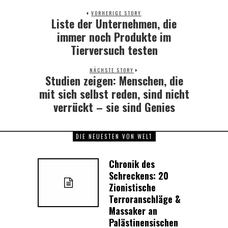
VORHERIGE STORY
Liste der Unternehmen, die
Previous
post:
immer noch Produkte im
Tierversuch testen
NÄCHSTE STORY
Studien zeigen: Menschen, die
Next
post:
mit sich selbst reden, sind nicht
verrückt – sie sind Genies
DIE NEUESTEN VON WELT
Chronik des
Schreckens: 20
Zionistische
Terroranschläge &
Massaker an
Palästinensischen