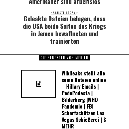
Amerikaner sind arbeitslos
NÄCHSTE STORY
Geleakte Dateien belegen, dass
Next
post:
die USA beide Seiten des Kriegs
in Jemen bewaffneten und
trainierten
DIE NEUESTEN VON MEDIEN
Wikileaks stellt alle
seine Dateien online
– Hillary Emails |
PedoPodesta |
Bilderberg |WHO
Pandemie | FBI
Scharfschützen Las
Vegas Schießerei | &
MEHR