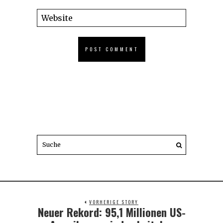
VORHERIGE STORY
Neuer Rekord: 95,1 Millionen US-
Previous
post: