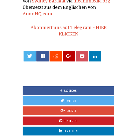
Von
Sydney Barakat
via
theantimedia.org
.
Übersetzt aus dem Englischen von
AnonHQ.com
.
Abonniert uns auf Telegram - HIER
KLICKEN
0
FACEBOOK
TWITTER
GOOGLE
PINTEREST
LINKED IN