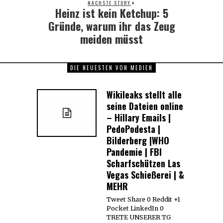
NÄCHSTE STORY
Heinz ist kein Ketchup: 5
Next
post:
Gründe, warum ihr das Zeug
meiden müsst
DIE NEUESTEN VON MEDIEN
Wikileaks stellt alle
seine Dateien online
– Hillary Emails |
PedoPodesta |
Bilderberg |WHO
Pandemie | FBI
Scharfschützen Las
Vegas Schießerei | &
MEHR
Tweet Share 0 Reddit +1
Pocket LinkedIn 0
TRETE UNSERER TG