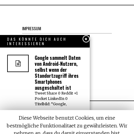
IMPRESSUM
Datenschutzerklärung
DAS KÖNNTE DICH AUCH
INTERESSIEREN
KONTAKT
Google sammelt Daten
von Android-Nutzern,
JOBS
selbst wenn der
Standortzugriff ihres
Smartphones
Über uns, den “Wächter”
ausgeschaltet ist
Tweet Share 0 Reddit +1
Pocket LinkedIn 0
Titelbild: “Google,
Israel: “Kein
Diese Webseite benutzt Cookies, um eine
Fehlverhalten” durch
bestmögliche Funktionalitaet zu gewährleisten. Wir
Tötung eines beidseitig
Amputierten in Gaza
nehmen an, dass du damit einverstanden bist,