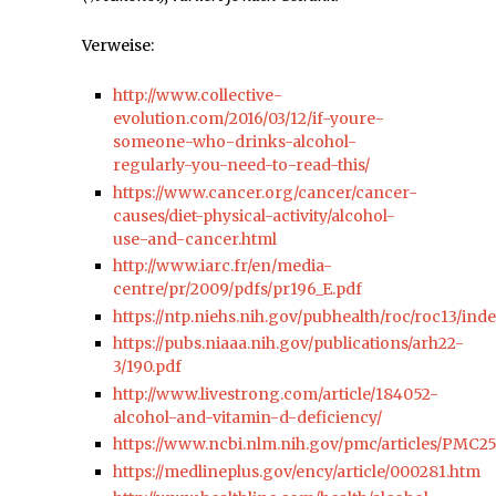
Verweise:
http://www.collective-
evolution.com/2016/03/12/if-youre-
someone-who-drinks-alcohol-
regularly-you-need-to-read-this/
https://www.cancer.org/cancer/cancer-
causes/diet-physical-activity/alcohol-
use-and-cancer.html
http://www.iarc.fr/en/media-
centre/pr/2009/pdfs/pr196_E.pdf
https://ntp.niehs.nih.gov/pubhealth/roc/roc13/ind
https://pubs.niaaa.nih.gov/publications/arh22-
3/190.pdf
http://www.livestrong.com/article/184052-
alcohol-and-vitamin-d-deficiency/
https://www.ncbi.nlm.nih.gov/pmc/articles/PMC2
https://medlineplus.gov/ency/article/000281.htm