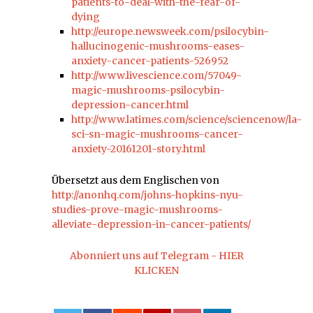
patients-to-deal-with-the-fear-of-
dying
http://europe.newsweek.com/psilocybin-
hallucinogenic-mushrooms-eases-
anxiety-cancer-patients-526952
http://www.livescience.com/57049-
magic-mushrooms-psilocybin-
depression-cancer.html
http://www.latimes.com/science/sciencenow/la-
sci-sn-magic-mushrooms-cancer-
anxiety-20161201-story.html
Übersetzt aus dem Englischen von
http://anonhq.com/johns-hopkins-nyu-
studies-prove-magic-mushrooms-
alleviate-depression-in-cancer-patients/
Abonniert uns auf Telegram - HIER
KLICKEN