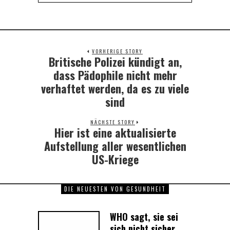
VORHERIGE STORY
Britische Polizei kündigt an,
Previous
post:
dass Pädophile nicht mehr
verhaftet werden, da es zu viele
sind
NÄCHSTE STORY
Hier ist eine aktualisierte
Next
post:
Aufstellung aller wesentlichen
US-Kriege
DIE NEUESTEN VON GESUNDHEIT
WHO sagt, sie sei
sich nicht sicher,