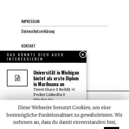
IMPRESSUM
Datenschutzerklärung
KONTAKT
DAS KÖNNTE DICH AUCH
INTERESSIEREN
JOBS
Universität in Michigan
Über uns, den “Wächter”
bietet als erste Diplom
in Marihuana an
Tweet Share 0 Reddit +1
Pocket LinkedIn 0
Würden Sie
Diese Webseite benutzt Cookies, um eine
Die “Einstiegsdroge”
bestmögliche Funktionalitaet zu gewährleisten. Wir
ist Alkohol – nicht
Marihuana
nehmen an, dass du damit einverstanden bist,
All rights reserved. Designed by
Withemes
Tweet Share 0 Reddit +1