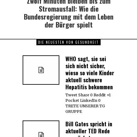
Zwölf Minuten bleiben bis zum
post:
Stromausfall: Wie die
Bundesregierung mit dem Leben
der Bürger spielt
DIE NEUESTEN VON GESUNDHEIT
WHO sagt, sie sei
sich nicht sicher,
wieso so viele Kinder
aktuell schwere
Hepatitis bekommen
Tweet Share 0 Reddit +1
Pocket LinkedIn 0
TRETE UNSERER TG
GRUPPE
Bill Gates spricht in
aktueller TED Rede