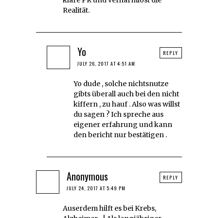
Realität.
Yo
REPLY
JULY 26, 2017 AT 4:51 AM
Yo dude , solche nichtsnutze
gibts überall auch bei den nicht
kiffern , zu hauf . Also was willst
du sagen ? Ich spreche aus
eigener erfahrung und kann
den bericht nur bestätigen .
Anonymous
REPLY
JULY 24, 2017 AT 5:49 PM
Auserdem hilft es bei Krebs,