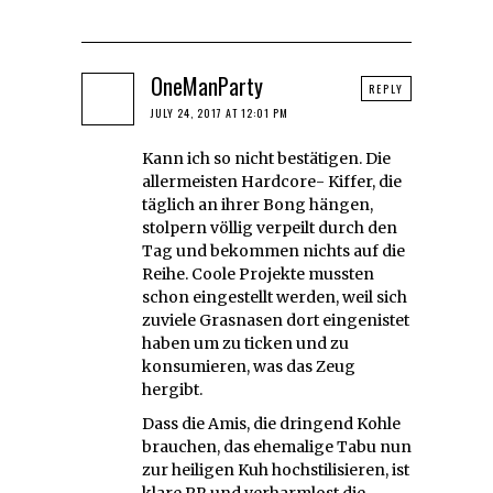
OneManParty
REPLY
JULY 24, 2017 AT 12:01 PM
Kann ich so nicht bestätigen. Die
allermeisten Hardcore- Kiffer, die
täglich an ihrer Bong hängen,
stolpern völlig verpeilt durch den
Tag und bekommen nichts auf die
Reihe. Coole Projekte mussten
schon eingestellt werden, weil sich
zuviele Grasnasen dort eingenistet
haben um zu ticken und zu
konsumieren, was das Zeug
hergibt.
Dass die Amis, die dringend Kohle
brauchen, das ehemalige Tabu nun
zur heiligen Kuh hochstilisieren, ist
klare PR und verharmlost die