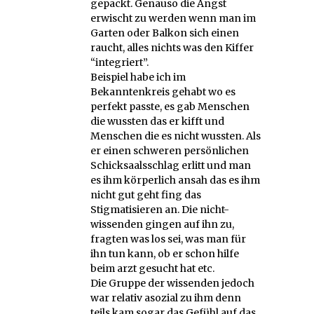
gepackt. Genauso die Angst
erwischt zu werden wenn man im
Garten oder Balkon sich einen
raucht, alles nichts was den Kiffer
“integriert”.
Beispiel habe ich im
Bekanntenkreis gehabt wo es
perfekt passte, es gab Menschen
die wussten das er kifft und
Menschen die es nicht wussten. Als
er einen schweren persönlichen
Schicksaalsschlag erlitt und man
es ihm körperlich ansah das es ihm
nicht gut geht fing das
Stigmatisieren an. Die nicht-
wissenden gingen auf ihn zu,
fragten was los sei, was man für
ihn tun kann, ob er schon hilfe
beim arzt gesucht hat etc.
Die Gruppe der wissenden jedoch
war relativ asozial zu ihm denn
teils kam sogar das Gefühl auf das