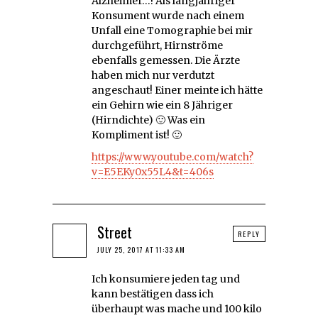
Alzheimer…! Als langjähriger
Konsument wurde nach einem
Unfall eine Tomographie bei mir
durchgeführt, Hirnströme
ebenfalls gemessen. Die Ärzte
haben mich nur verdutzt
angeschaut! Einer meinte ich hätte
ein Gehirn wie ein 8 Jähriger
(Hirndichte) 🙂 Was ein
Kompliment ist! 🙂
https://www.youtube.com/watch?
v=E5EKy0x55L4&t=406s
Street
REPLY
JULY 25, 2017 AT 11:33 AM
Ich konsumiere jeden tag und
kann bestätigen dass ich
überhaupt was mache und 100 kilo