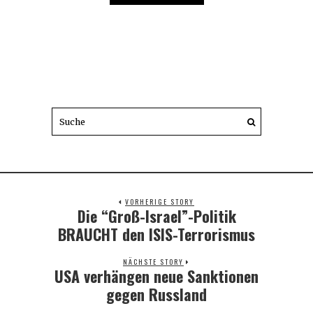
VORHERIGE STORY
Die “Groß-Israel”-Politik
Previous
post:
BRAUCHT den ISIS-Terrorismus
NÄCHSTE STORY
USA verhängen neue Sanktionen
Next
post:
gegen Russland