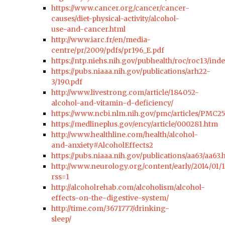
https://www.cancer.org/cancer/cancer-
causes/diet-physical-activity/alcohol-
use-and-cancer.html
http://www.iarc.fr/en/media-
centre/pr/2009/pdfs/pr196_E.pdf
https://ntp.niehs.nih.gov/pubhealth/roc/roc13/ind
https://pubs.niaaa.nih.gov/publications/arh22-
3/190.pdf
http://www.livestrong.com/article/184052-
alcohol-and-vitamin-d-deficiency/
https://www.ncbi.nlm.nih.gov/pmc/articles/PMC2
https://medlineplus.gov/ency/article/000281.htm
http://www.healthline.com/health/alcohol-
and-anxiety#AlcoholEffects2
https://pubs.niaaa.nih.gov/publications/aa63/aa63
http://www.neurology.org/content/early/2014/0
rss=1
http://alcoholrehab.com/alcoholism/alcohol-
effects-on-the-digestive-system/
http://time.com/3671777/drinking-
sleep/