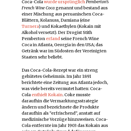
Coca-Cola
wurde ursprünglich
Pemberton’s
French Wine Coca
genannt und bestand aus
einer Mischung aus peruanischen Coca-
Blättern, Kolanuss, Damiana (eine
Turnera
) und Kokaethylen (Kokain mit
Alkohol versetzt). Der Drogist Stith
Pemberton
erfand
seine French Wine
Coca in Atlanta, Georgia in den USA; das
Getränk war im Südosten der Vereinigten
Staaten sehr beliebt.
Das Coca-Cola-Rezept war ein streng
gehütetes Geheimnis. Im Jahr 1891
berichtete eine Zeitung aus Atlanta jedoch,
was viele bereits vermutet hatten: Coca-
Cola
enthielt Kokain
. Coke musste
daraufhin die Vermarktungsstrategie
ändern und bezeichnete die Produkte
daraufhin als “erfrischend”, anstatt auf
medizinische Vorzüge hinzuweisen. Coca-
Cola entfernte im Jahr 1903 das Kokain aus