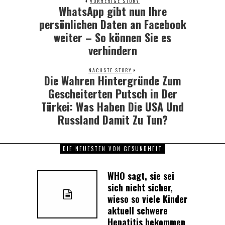
VORHERIGE STORY
WhatsApp gibt nun Ihre
Previous
post:
persönlichen Daten an Facebook
weiter – So können Sie es
verhindern
NÄCHSTE STORY
Die Wahren Hintergründe Zum
Next
post:
Gescheiterten Putsch in Der
Türkei: Was Haben Die USA Und
Russland Damit Zu Tun?
DIE NEUESTEN VON GESUNDHEIT
WHO sagt, sie sei
sich nicht sicher,
wieso so viele Kinder
aktuell schwere
Hepatitis bekommen