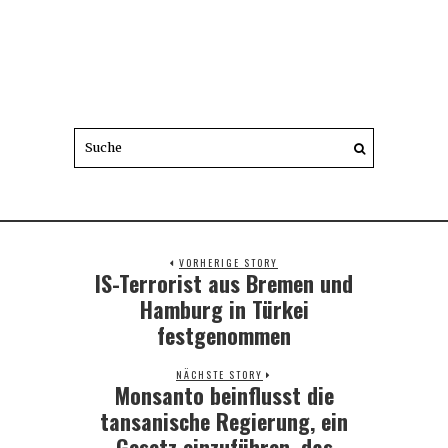
VORHERIGE STORY
IS-Terrorist aus Bremen und
Previous
post:
Hamburg in Türkei
festgenommen
NÄCHSTE STORY
Monsanto beinflusst die
Next
post:
tansanische Regierung, ein
Gesetz einzuführen, das