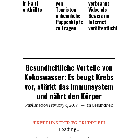
in Haiti
von
verbrannt –
enthüllte
Touristen
Video als
unheimliche
Beweis im
Puppenköpfe
Internet
zu tragen
veröffentlicht
Gesundheitliche Vorteile von
Kokoswasser: Es beugt Krebs
vor, stärkt das Immunsystem
und nährt den Körper
Published on
February 6, 2017
February
in
Gesundheit
7,
2017
TRETE UNSERER TG GRUPPE BEI
Loading...