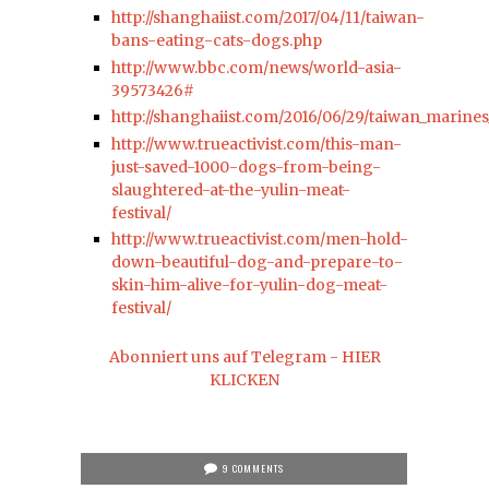
http://shanghaiist.com/2017/04/11/taiwan-
bans-eating-cats-dogs.php
http://www.bbc.com/news/world-asia-
39573426#
http://shanghaiist.com/2016/06/29/taiwan_marin
http://www.trueactivist.com/this-man-
just-saved-1000-dogs-from-being-
slaughtered-at-the-yulin-meat-
festival/
http://www.trueactivist.com/men-hold-
down-beautiful-dog-and-prepare-to-
skin-him-alive-for-yulin-dog-meat-
festival/
Abonniert uns auf Telegram - HIER
KLICKEN
9 COMMENTS