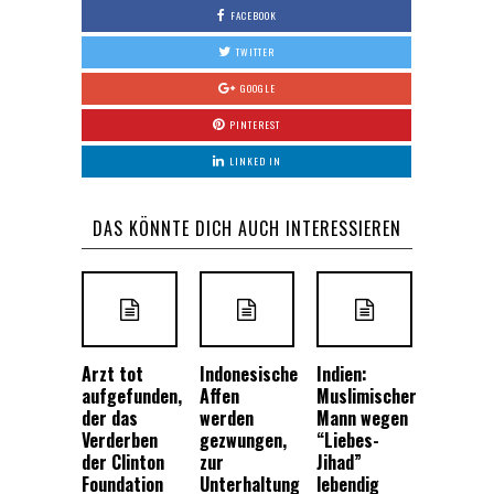
FACEBOOK
TWITTER
GOOGLE
PINTEREST
LINKED IN
DAS KÖNNTE DICH AUCH INTERESSIEREN
Arzt tot
Indonesische
Indien:
aufgefunden,
Affen
Muslimischer
der das
werden
Mann wegen
Verderben
gezwungen,
“Liebes-
der Clinton
zur
Jihad”
Foundation
Unterhaltung
lebendig