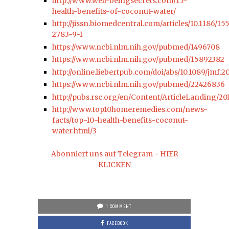
http://www.well-beingsecrets.com/15-
health-benefits-of-coconut-water/
http://jissn.biomedcentral.com/articles/10.1186/15
2783-9-1
https://www.ncbi.nlm.nih.gov/pubmed/1496708
https://www.ncbi.nlm.nih.gov/pubmed/15892382
http://online.liebertpub.com/doi/abs/10.1089/jmf.2
https://www.ncbi.nlm.nih.gov/pubmed/22426836
http://pubs.rsc.org/en/Content/ArticleLanding/2
http://www.top10homeremedies.com/news-
facts/top-10-health-benefits-coconut-
water.html/3
Abonniert uns auf Telegram - HIER
KLICKEN
1 COMMENT
FACEBOOK