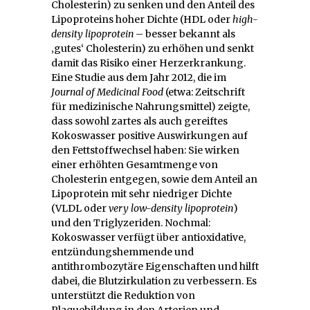
Cholesterin) zu senken und den Anteil des
Lipoproteins hoher Dichte (HDL oder
high-
density lipoprotein
– besser bekannt als
‚gutes‘ Cholesterin) zu erhöhen und senkt
damit das Risiko einer Herzerkrankung.
Eine Studie aus dem Jahr 2012, die im
Journal of Medicinal Food
(etwa: Zeitschrift
für medizinische Nahrungsmittel) zeigte,
dass sowohl zartes als auch gereiftes
Kokoswasser positive Auswirkungen auf
den Fettstoffwechsel haben: Sie wirken
einer erhöhten Gesamtmenge von
Cholesterin entgegen, sowie dem Anteil an
Lipoprotein mit sehr niedriger Dichte
(VLDL oder
very low-density lipoprotein
)
und den Triglyzeriden. Nochmal:
Kokoswasser verfügt über antioxidative,
entzündungshemmende und
antithrombozytäre Eigenschaften und hilft
dabei, die Blutzirkulation zu verbessern. Es
unterstützt die Reduktion von
Plaquebildung in den Arterien und