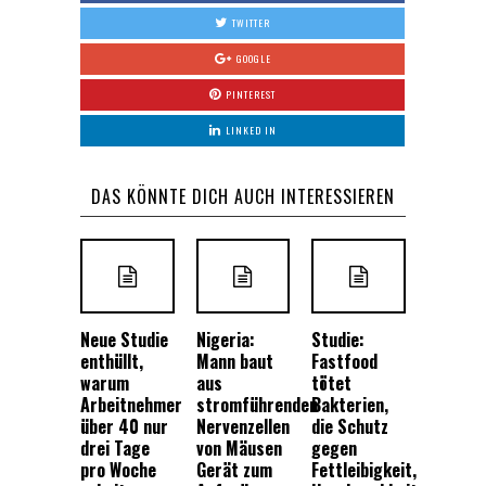
TWITTER
GOOGLE
PINTEREST
LINKED IN
DAS KÖNNTE DICH AUCH INTERESSIEREN
Neue Studie
Nigeria:
Studie:
enthüllt,
Mann baut
Fastfood
warum
aus
tötet
Arbeitnehmer
stromführenden
Bakterien,
über 40 nur
Nervenzellen
die Schutz
drei Tage
von Mäusen
gegen
pro Woche
Gerät zum
Fettleibigkeit,