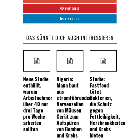
PINTEREST
LINKED IN
DAS KÖNNTE DICH AUCH INTERESSIEREN
Neue Studie
Nigeria:
Studie:
enthüllt,
Mann baut
Fastfood
warum
aus
tötet
Arbeitnehmer
stromführenden
Bakterien,
über 40 nur
Nervenzellen
die Schutz
drei Tage
von Mäusen
gegen
pro Woche
Gerät zum
Fettleibigkeit,
arbeiten
Aufspüren
Herzkrankheiten
sollten
von Bomben
und Krebs
und Krebs
bieten