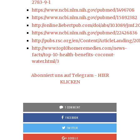
2783-9-1
https://www.ncbi.nlm.nih.gov/pubmed/1496708
https://www.ncbi.nlm.nih.gov/pubmed/15892382
http://online.liebertpub.com/doi/abs/10.1089/jmf.2
https://www.ncbi.nlm.nih.gov/pubmed/22426836
http://pubs.rsc.org/en/Content/ArticleLanding/2
http://www.top10homeremedies.com/news-
facts/top-10-health-benefits-coconut-
water.html/3
Abonniert uns auf Telegram - HIER
KLICKEN
1 COMMENT
FACEBOOK
TWITTER
GOOGLE