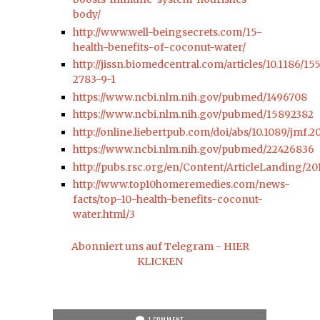
body/
http://www.well-beingsecrets.com/15-
health-benefits-of-coconut-water/
http://jissn.biomedcentral.com/articles/10.1186/15
2783-9-1
https://www.ncbi.nlm.nih.gov/pubmed/1496708
https://www.ncbi.nlm.nih.gov/pubmed/15892382
http://online.liebertpub.com/doi/abs/10.1089/jmf.2
https://www.ncbi.nlm.nih.gov/pubmed/22426836
http://pubs.rsc.org/en/Content/ArticleLanding/2
http://www.top10homeremedies.com/news-
facts/top-10-health-benefits-coconut-
water.html/3
Abonniert uns auf Telegram - HIER
KLICKEN
1 COMMENT