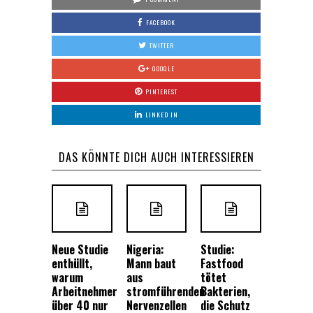
FACEBOOK
TWITTER
GOOGLE
PINTEREST
LINKED IN
DAS KÖNNTE DICH AUCH INTERESSIEREN
Neue Studie
Nigeria:
Studie:
enthüllt,
Mann baut
Fastfood
warum
aus
tötet
Arbeitnehmer
stromführenden
Bakterien,
über 40 nur
Nervenzellen
die Schutz