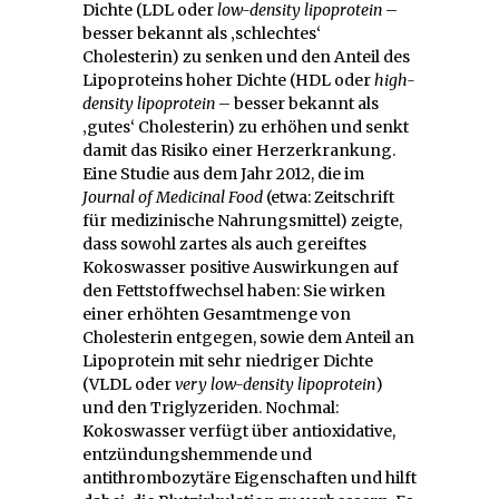
Dichte (LDL oder
low-density lipoprotein
–
besser bekannt als ‚schlechtes‘
Cholesterin) zu senken und den Anteil des
Lipoproteins hoher Dichte (HDL oder
high-
density lipoprotein
– besser bekannt als
‚gutes‘ Cholesterin) zu erhöhen und senkt
damit das Risiko einer Herzerkrankung.
Eine Studie aus dem Jahr 2012, die im
Journal of Medicinal Food
(etwa: Zeitschrift
für medizinische Nahrungsmittel) zeigte,
dass sowohl zartes als auch gereiftes
Kokoswasser positive Auswirkungen auf
den Fettstoffwechsel haben: Sie wirken
einer erhöhten Gesamtmenge von
Cholesterin entgegen, sowie dem Anteil an
Lipoprotein mit sehr niedriger Dichte
(VLDL oder
very low-density lipoprotein
)
und den Triglyzeriden. Nochmal:
Kokoswasser verfügt über antioxidative,
entzündungshemmende und
antithrombozytäre Eigenschaften und hilft