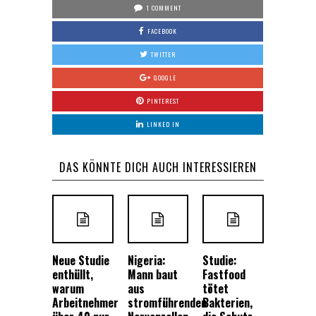
1 COMMENT
FACEBOOK
TWITTER
GOOGLE
PINTEREST
LINKED IN
DAS KÖNNTE DICH AUCH INTERESSIEREN
Neue Studie
Nigeria:
Studie:
enthüllt,
Mann baut
Fastfood
warum
aus
tötet
Arbeitnehmer
stromführenden
Bakterien,