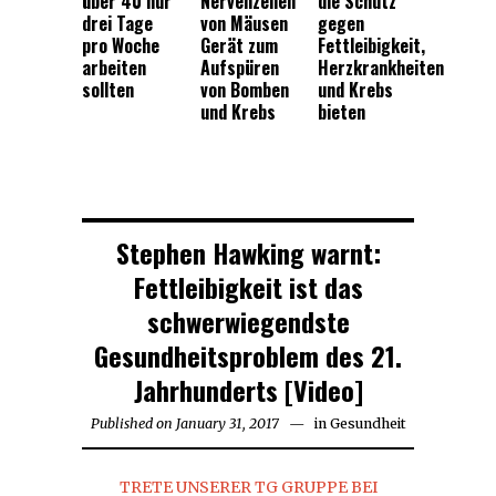
über 40 nur
Nervenzellen
die Schutz
drei Tage
von Mäusen
gegen
pro Woche
Gerät zum
Fettleibigkeit,
arbeiten
Aufspüren
Herzkrankheiten
sollten
von Bomben
und Krebs
und Krebs
bieten
Stephen Hawking warnt:
Fettleibigkeit ist das
schwerwiegendste
Gesundheitsproblem des 21.
Jahrhunderts [Video]
Published on
January 31, 2017
in
Gesundheit
TRETE UNSERER TG GRUPPE BEI