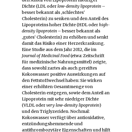
Dichte (LDL oder
low-density lipoprotein
–
besser bekannt als ‚schlechtes‘
Cholesterin) zu senken und den Anteil des
Lipoproteins hoher Dichte (HDL oder
high-
density lipoprotein
– besser bekannt als
‚gutes‘ Cholesterin) zu erhöhen und senkt
damit das Risiko einer Herzerkrankung.
Eine Studie aus dem Jahr 2012, die im
Journal of Medicinal Food
(etwa: Zeitschrift
für medizinische Nahrungsmittel) zeigte,
dass sowohl zartes als auch gereiftes
Kokoswasser positive Auswirkungen auf
den Fettstoffwechsel haben: Sie wirken
einer erhöhten Gesamtmenge von
Cholesterin entgegen, sowie dem Anteil an
Lipoprotein mit sehr niedriger Dichte
(VLDL oder
very low-density lipoprotein
)
und den Triglyzeriden. Nochmal:
Kokoswasser verfügt über antioxidative,
entzündungshemmende und
antithrombozytäre Eigenschaften und hilft