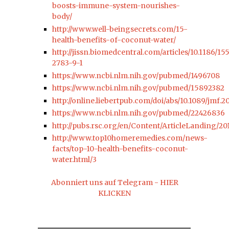
boosts-immune-system-nourishes-
body/
http://www.well-beingsecrets.com/15-
health-benefits-of-coconut-water/
http://jissn.biomedcentral.com/articles/10.1186/15
2783-9-1
https://www.ncbi.nlm.nih.gov/pubmed/1496708
https://www.ncbi.nlm.nih.gov/pubmed/15892382
http://online.liebertpub.com/doi/abs/10.1089/jmf.2
https://www.ncbi.nlm.nih.gov/pubmed/22426836
http://pubs.rsc.org/en/Content/ArticleLanding/2
http://www.top10homeremedies.com/news-
facts/top-10-health-benefits-coconut-
water.html/3
Abonniert uns auf Telegram - HIER
KLICKEN