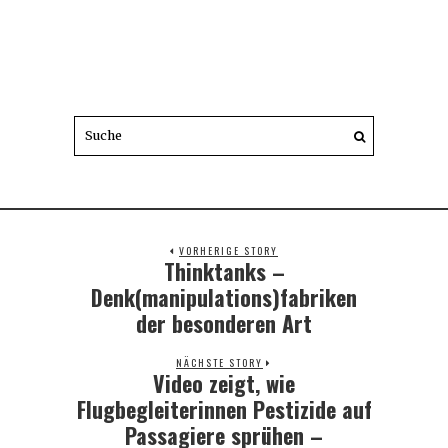
VORHERIGE STORY
Thinktanks –
Previous
post:
Denk(manipulations)fabriken
der besonderen Art
NÄCHSTE STORY
Video zeigt, wie
Next
post:
Flugbegleiterinnen Pestizide auf
Passagiere sprühen –