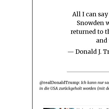
All I can say is that if I were President,
Snowden w
returned to th
and 
— Donald J.
@realDonaldTrump:
Ich kann nur s
in die USA zurückgeholt worden (mit de