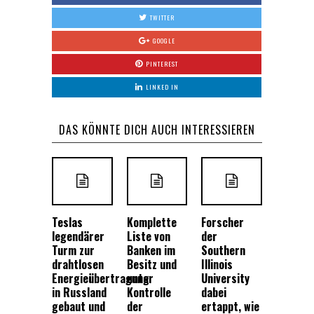
TWITTER
GOOGLE
PINTEREST
LINKED IN
DAS KÖNNTE DICH AUCH INTERESSIEREN
Teslas
Komplette
Forscher
legendärer
Liste von
der
Turm zur
Banken im
Southern
drahtlosen
Besitz und
Illinois
Energieübertragung
unter
University
in Russland
Kontrolle
dabei
gebaut und
der
ertappt, wie