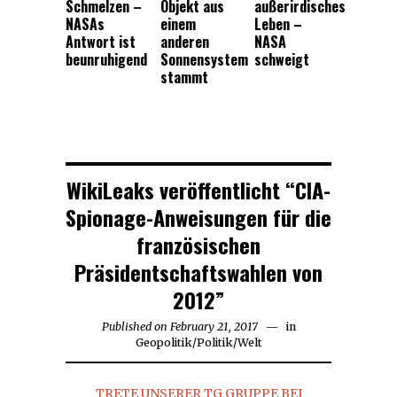
Schmelzen –
Objekt aus
außerirdisches
NASAs
einem
Leben –
Antwort ist
anderen
NASA
beunruhigend
Sonnensystem
schweigt
stammt
WikiLeaks veröffentlicht “CIA-
Spionage-Anweisungen für die
französischen
Präsidentschaftswahlen von
2012”
Published on
February 21, 2017
February
in
Geopolitik
/
Politik
/
Welt
21,
2017
TRETE UNSERER TG GRUPPE BEI