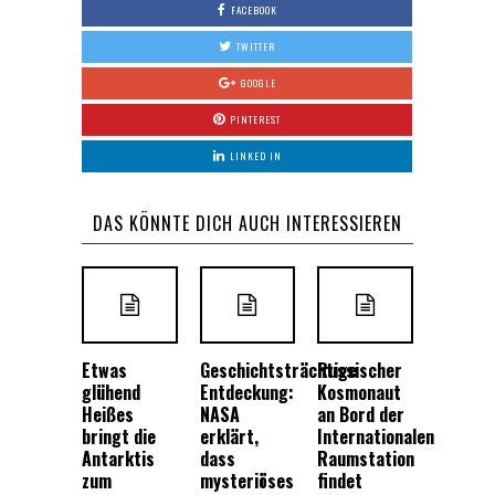
FACEBOOK
TWITTER
GOOGLE
PINTEREST
LINKED IN
DAS KÖNNTE DICH AUCH INTERESSIEREN
Etwas
Geschichtsträchtige
Russischer
glühend
Entdeckung:
Kosmonaut
Heißes
NASA
an Bord der
bringt die
erklärt,
Internationalen
Antarktis
dass
Raumstation
zum
mysteriöses
findet