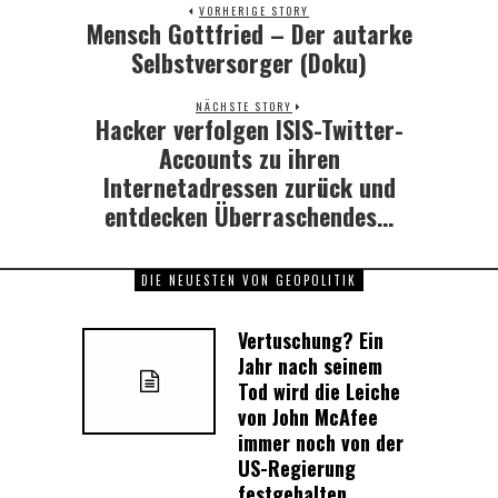
VORHERIGE STORY
Mensch Gottfried – Der autarke
Previous
post:
Selbstversorger (Doku)
NÄCHSTE STORY
Hacker verfolgen ISIS-Twitter-
Next
post:
Accounts zu ihren
Internetadressen zurück und
entdecken Überraschendes…
DIE NEUESTEN VON GEOPOLITIK
Vertuschung? Ein
Jahr nach seinem
Tod wird die Leiche
von John McAfee
immer noch von der
US-Regierung
festgehalten