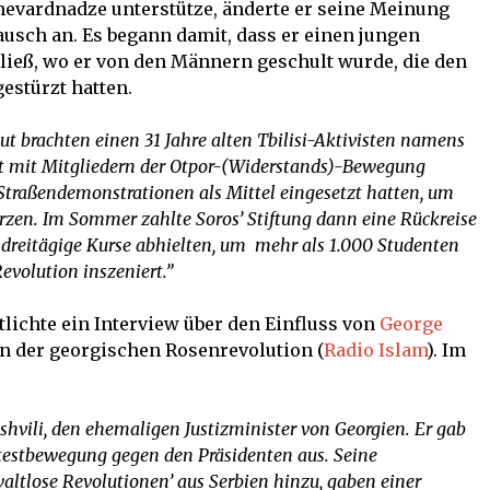
evardnadze unterstütze, änderte er seine Meinung
ausch an. Es begann damit, dass er einen jungen
ließ, wo er von den Männern geschult wurde, die den
estürzt hatten.
ut brachten einen 31 Jahre alten Tbilisi-Aktivisten namens
ort mit Mitgliedern der Otpor-(Widerstands)-Bewegung
ie Straßendemonstrationen als Mittel eingesetzt hatten, um
rzen. Im Sommer zahlte Soros’ Stiftung dann eine Rückreise
e dreitägige Kurse abhielten, um mehr als 1.000 Studenten
evolution inszeniert.”
tlichte ein Interview über den Einfluss von
George
in der georgischen Rosenrevolution (
Radio Islam
). Im
ashvili, den ehemaligen Justizminister von Georgien. Er gab
otestbewegung gegen den Präsidenten aus. Seine
altlose Revolutionen’ aus Serbien hinzu, gaben einer