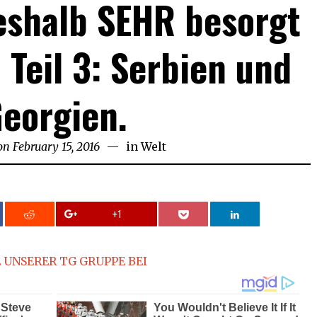
eshalb SEHR besorgt
. Teil 3: Serbien und
eorgien.
on
February 15, 2016
February
in
Welt
20,
2016
+1
 UNSERER TG GRUPPE BEI