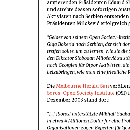
amtierenden Präsidenten Eduard Sh
und strebte dessen sofortigen Aust
Aktivisten nach Serbien entsenden 
Präsidenten Milošević erfolgreich g
“Gelder von seinem Open Society-Instit
Giga Bokeria nach Serbien, der sich d
treffen sollte, um zu lernen, wie sie d
den Diktator Slobodan Milošević zu stü
nach Georgien für Otpor-Aktivisten, di
beizubringen, wie man eine friedliche R
Die
Melbourne Herald-Sun
veröffen
Soros
‘
Open Society Institute
(OSI) 
Dezember 2003 stand dort:
“[…] [Soros] unterstützte Mikhail Saak
in etwa 4 Millionen Dollar für eine Pr
Organisationen zogen Experten für ‘gew