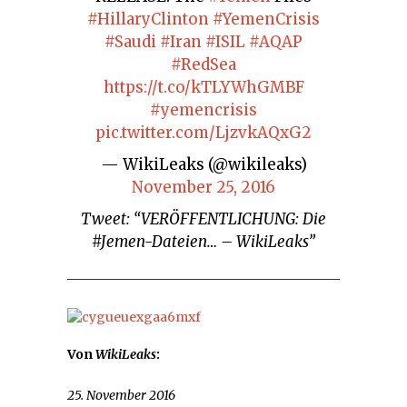
#HillaryClinton
#YemenCrisis
#Saudi
#Iran
#ISIL
#AQAP
#RedSea
https://t.co/kTLYWhGMBF
#yemencrisis
pic.twitter.com/LjzvkAQxG2
— WikiLeaks (@wikileaks)
November 25, 2016
Tweet: “VERÖFFENTLICHUNG: Die
#Jemen-Dateien… – WikiLeaks”
Von
WikiLeaks
:
25. November 2016