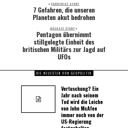
VORHERIGE STORY
7 Gefahren, die unseren
Previous
post:
Planeten akut bedrohen
NÄCHSTE STORY
Pentagon übernimmt
Next
post:
stillgelegte Einheit des
britischen Militärs zur Jagd auf
UFOs
DIE NEUESTEN VON GEOPOLITIK
Vertuschung? Ein
Jahr nach seinem
Tod wird die Leiche
von John McAfee
immer noch von der
US-Regierung
festgehalten