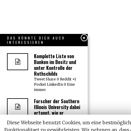
DAS KÖNNTE DICH AUCH
INTERESSIEREN
Komplette Liste von
Banken im Besitz und
unter Kontrolle der
Rothschilds
Tweet Share 0 Reddit +1
Pocket LinkedIn 0 Eine
immer
Forscher der Southern
Illinois University dabei
ertappt, wie er
Menschen in US-Hotels
Diese Webseite benutzt Cookies, um eine bestmöglic
mit Herpesviren
infizierte
Funktionalitaet zu gewährleisten. Wir nehmen an, dass