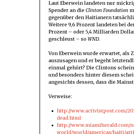
Laut Eberwein landeten nur mickri
Spender an die
Clinton Foundation
mi
gegenüber den Haitianern tatsächl
Weitere 9,6 Prozent landeten bei de
Prozent – oder 5,4 Milliarden Doll
geschleust – so
WND.
Von Eberwein wurde erwartet, als 
auszusagen und er begeht letztend
einmal gehört? Die Clintons schein
und besonders hinter diesem schei
angesichts dessen, dass die Main
Verweise:
http://www.activistpost.com/201
dead.html
http://www.miamiherald.com/n
world/world/americas/haiti/art