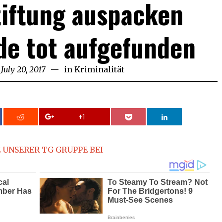
tiftung auspacken
de tot aufgefunden
July 20, 2017
July
in
Kriminalität
20,
2017
+1
 UNSERER TG GRUPPE BEI