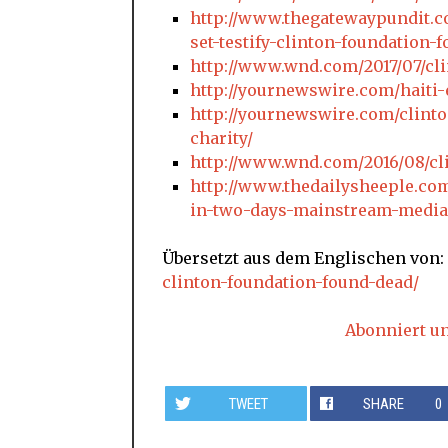
http://www.thegatewaypundit.c
set-testify-clinton-foundation-
http://www.wnd.com/2017/07/cl
http://yournewswire.com/haiti-
http://yournewswire.com/clinto
charity/
http://www.wnd.com/2016/08/cli
http://www.thedailysheeple.com
in-two-days-mainstream-media
Übersetzt aus dem Englischen von:
clinton-foundation-found-dead/
Abonniert u
TWEET
SHARE
0