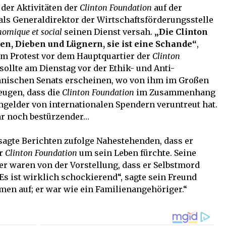
 der Aktivitäten der
Clinton Foundation
auf der
 als Generaldirektor der Wirtschaftsförderungsstelle
nomique et social
seinen Dienst versah.
„Die Clinton
en, Dieben und Lügnern, sie ist eine Schande“
,
nem Protest vor dem Hauptquartier der
Clinton
ollte am Dienstag vor der Ethik- und Anti-
nischen Senats erscheinen, wo von ihm im Großen
eugen, dass die
Clinton Foundation
im Zusammenhang
ngelder von internationalen Spendern veruntreut hat.
ar noch bestürzender…
 sagte Berichten zufolge Nahestehenden, dass er
er
Clinton Foundation
um sein Leben fürchte. Seine
r waren von der Vorstellung, dass er Selbstmord
Es ist wirklich schockierend“, sagte sein Freund
men auf; er war wie ein Familienangehöriger.“