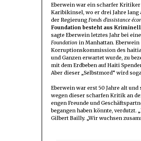
Eberwein war ein scharfer Kritiker
Karibikinsel, wo er drei Jahre lang
der Regierung
Fonds d’assistance éco
Foundation besteht aus Kriminell
sagte Eberwein letztes Jahr bei ei
Foundation
in Manhattan. Eberwein s
Korruptionskommission des haitia
und Ganzen erwartet wurde, zu bez
mit dem Erdbeben auf Haiti Spende
Aber dieser „Selbstmord“ wird sog
Eberwein war erst 50 Jahre alt und
wegen dieser scharfen Kritik an d
engen Freunde und Geschäftspartne
begangen haben könnte, verdutzt. „
Gilbert Bailly. „Wir wuchsen zusam