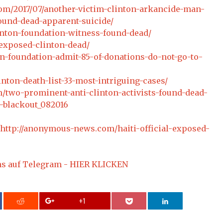
om/2017/07/another-victim-clinton-arkancide-man-
found-dead-apparent-suicide/
inton-foundation-witness-found-dead/
exposed-clinton-dead/
n-foundation-admit-85-of-donations-do-not-go-to-
nton-death-list-33-most-intriguing-cases/
/two-prominent-anti-clinton-activists-found-dead-
-blackout_082016
http://anonymous-news.com/haiti-official-exposed-
ns auf Telegram - HIER KLICKEN
+1