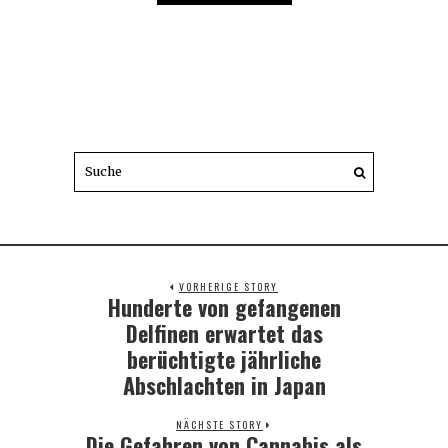
VORHERIGE STORY
Hunderte von gefangenen
Previous
post:
Delfinen erwartet das
berüchtigte jährliche
Abschlachten in Japan
NÄCHSTE STORY
Die Gefahren von Cannabis als
Next