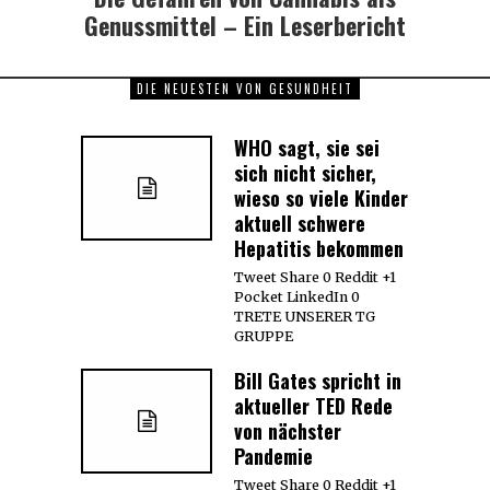
post:
Genussmittel – Ein Leserbericht
DIE NEUESTEN VON GESUNDHEIT
WHO sagt, sie sei
sich nicht sicher,
wieso so viele Kinder
aktuell schwere
Hepatitis bekommen
Tweet Share 0 Reddit +1
Pocket LinkedIn 0
TRETE UNSERER TG
GRUPPE
Bill Gates spricht in
aktueller TED Rede
von nächster
Pandemie
Tweet Share 0 Reddit +1