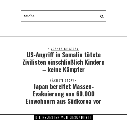
VORHERIGE STORY
US-Angriff in Somalia tötete
Previous
post:
Zivilisten einschließlich Kindern
– keine Kämpfer
NÄCHSTE STORY
Japan bereitet Massen-
Next
post:
Evakuierung von 60.000
Einwohnern aus Südkorea vor
DIE NEUESTEN VON GESUNDHEIT