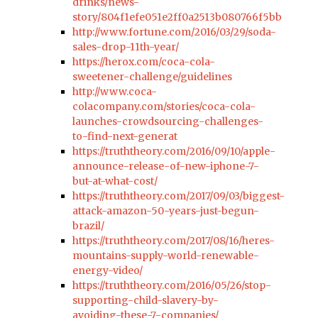
drinks/news-
story/804f1efe051e2ff0a2513b080766f5bb
http://www.fortune.com/2016/03/29/soda-
sales-drop-11th-year/
https://herox.com/coca-cola-
sweetener-challenge/guidelines
http://www.coca-
colacompany.com/stories/coca-cola-
launches-crowdsourcing-challenges-
to-find-next-generat
https://truththeory.com/2016/09/10/apple-
announce-release-of-new-iphone-7-
but-at-what-cost/
https://truththeory.com/2017/09/03/biggest-
attack-amazon-50-years-just-begun-
brazil/
https://truththeory.com/2017/08/16/heres-
mountains-supply-world-renewable-
energy-video/
https://truththeory.com/2016/05/26/stop-
supporting-child-slavery-by-
avoiding-these-7-companies/