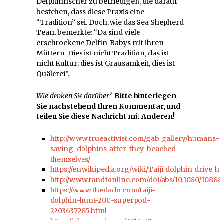
Delphinfischer zu befriedigen, die darauf
bestehen, dass diese Praxis eine
“Tradition” sei. Doch, wie das Sea Shepherd
Team bemerkte: “Da sind viele
erschrockene Delfin-Babys mit ihren
Müttern. Dies ist nicht Tradition, das ist
nicht Kultur; dies ist Grausamkeit, dies ist
Quälerei”.
Wie denken Sie darüber?
Bitte hinterlegen
Sie nachstehend Ihren Kommentar, und
teilen Sie diese Nachricht mit Anderen!
http://www.trueactivist.com/gab_gallery/humans-
saving-dolphins-after-they-beached-
themselves/
https://en.wikipedia.org/wiki/Taiji_dolphin_drive_
http://www.tandfonline.com/doi/abs/10.1080/1088
https://www.thedodo.com/taiji-
dolphin-hunt-200-superpod-
2203637285.html