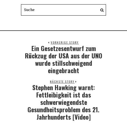
VORHERIGE STORY
Ein Gesetzesentwurf zum
Previous
post:
Rückzug der USA aus der UNO
wurde stillschweigend
eingebracht
NÄCHSTE STORY
Stephen Hawking warnt:
Next
post:
Fettleibigkeit ist das
schwerwiegendste
Gesundheitsproblem des 21.
Jahrhunderts [Video]