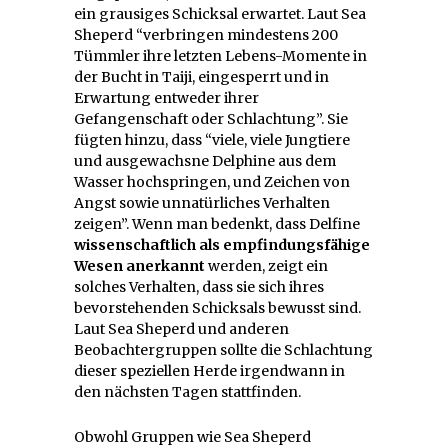
ein grausiges Schicksal erwartet. Laut Sea
Sheperd “verbringen mindestens 200
Tümmler ihre letzten Lebens-Momente in
der Bucht in Taiji, eingesperrt und in
Erwartung entweder ihrer
Gefangenschaft oder Schlachtung”. Sie
fügten hinzu, dass “viele, viele Jungtiere
und ausgewachsne Delphine aus dem
Wasser hochspringen, und Zeichen von
Angst sowie unnatürliches Verhalten
zeigen”. Wenn man bedenkt, dass Delfine
wissenschaftlich als empfindungsfähige
Wesen anerkannt
werden, zeigt ein
solches Verhalten, dass sie sich ihres
bevorstehenden Schicksals bewusst sind.
Laut Sea Sheperd und anderen
Beobachtergruppen sollte die Schlachtung
dieser speziellen Herde irgendwann in
den nächsten Tagen stattfinden.
Obwohl Gruppen wie Sea Sheperd