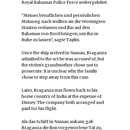
Royal Bahamas Police Force weitergeleitet.
“Meiner beruflichen und persönlichen
Meinung nach wollten sie die Vereinigten
Staaten verlassen und ihn auf den
Bahamas von Bord bringen, um ihn in
Ruhe zu lassen”, sagte Taplin.
Once the ship arrived in Nassau, Braganza
admitted to the act he was accused of, but
the victim’s grandmother chose not to
prosecute. It is unclear why the family
chose to step away from this case.
Later, Braganza was flown back to his
home country of India at the expense of
Disney. The company both arranged and
paid for his flight.
Als das Schiff in Nassau ankam, gab
Braganza die ihm vorgeworfene Tat zu,