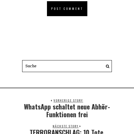
VORHERIGE STORY
WhatsApp schaltet neue Abhör-
Previous
post:
Funktionen frei
NÄCHSTE STORY
TERRORANSCHLAG: 10 Tote,
Next