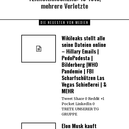
post:
mehrere Verletzte
DIE NEUESTEN VON MEDIEN
Wikileaks stellt alle
seine Dateien online
– Hillary Emails |
PedoPodesta |
Bilderberg |WHO
Pandemie | FBI
Scharfschützen Las
Vegas Schießerei | &
MEHR
Tweet Share 0 Reddit +1
Pocket LinkedIn 0
TRETE UNSERER TG
GRUPPE
Elon Musk kauft