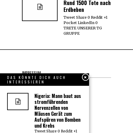
Rund 1500 Tote nach
Erdbeben
Tweet Share 0 Reddit +1
Pocket LinkedIn 0
TRETE UNSERER TG
GRUPPE
IMPRESSUM
DAS KÖNNTE DICH AUCH
INTERESSIEREN
Datenschutzerklärung
Nigeria: Mann baut aus
KONTAKT
stromführenden
Nervenzellen von
JOBS
Mäusen Gerät zum
Aufspüren von Bomben
und Krebs
Über uns, den “Wächter”
Tweet Share 0 Reddit +1