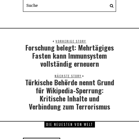
VORHERIGE STORY
Forschung belegt: Mehrtägiges
Previous
post:
Fasten kann Immunsystem
vollständig erneuern
NÄCHSTE STORY
Türkische Behörde nennt Grund
Next
post:
für Wikipedia-Sperrung:
Kritische Inhalte und
Verbindung zum Terrorismus
DIE NEUESTEN VON WELT