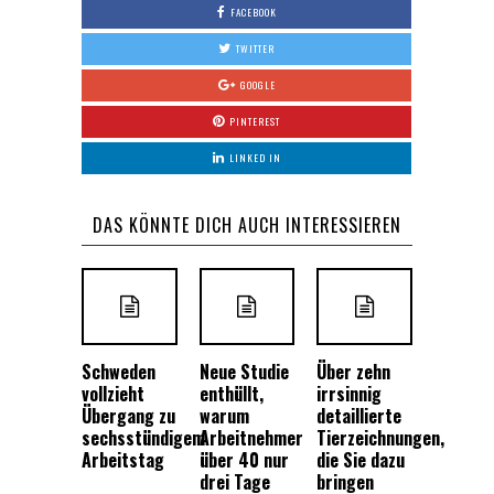
FACEBOOK
TWITTER
GOOGLE
PINTEREST
LINKED IN
DAS KÖNNTE DICH AUCH INTERESSIEREN
Schweden
Neue Studie
Über zehn
vollzieht
enthüllt,
irrsinnig
Übergang zu
warum
detaillierte
sechsstündigem
Arbeitnehmer
Tierzeichnungen,
Arbeitstag
über 40 nur
die Sie dazu
drei Tage
bringen