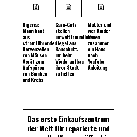
Nigeria:
Gaza-Girls
Mutter und
Mann baut
stellen
vier Kinder
aus
umweltfreundliche
bauen
stromführenden
Ziegel aus
zusammen
Nervenzellen
Bauschutt,
ein Haus
von Mäusen
um beim
nach
Gerät zum
Wiederaufbau
YouTube-
Aufspüren
ihrer Stadt
Anleitung
von Bomben
zu helfen
und Krebs
Das erste Einkaufszentrum
der Welt für reparierte und