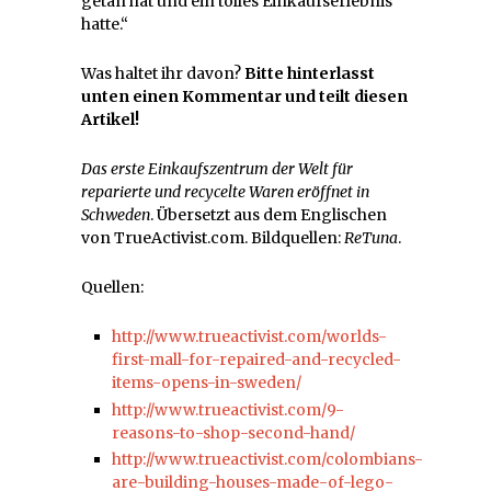
getan hat und ein tolles Einkaufserlebnis
hatte.“
Was haltet ihr davon?
Bitte hinterlasst
unten einen Kommentar und teilt diesen
Artikel!
Das erste Einkaufszentrum der Welt für
reparierte und recycelte Waren eröffnet in
Schweden
. Übersetzt aus dem Englischen
von TrueActivist.com. Bildquellen:
ReTuna
.
Quellen:
http://www.trueactivist.com/worlds-
first-mall-for-repaired-and-recycled-
items-opens-in-sweden/
http://www.trueactivist.com/9-
reasons-to-shop-second-hand/
http://www.trueactivist.com/colombians-
are-building-houses-made-of-lego-