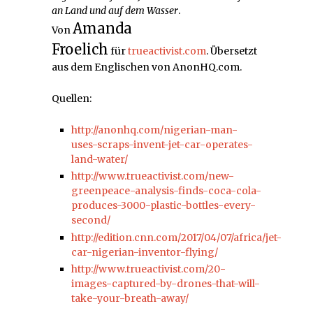
an Land und auf dem Wasser
.
Amanda
Von
Froelich
für
trueactivist.com
. Übersetzt
aus dem Englischen von AnonHQ.com.
Quellen:
http://anonhq.com/nigerian-man-
uses-scraps-invent-jet-car-operates-
land-water/
http://www.trueactivist.com/new-
greenpeace-analysis-finds-coca-cola-
produces-3000-plastic-bottles-every-
second/
http://edition.cnn.com/2017/04/07/africa/jet-
car-nigerian-inventor-flying/
http://www.trueactivist.com/20-
images-captured-by-drones-that-will-
take-your-breath-away/