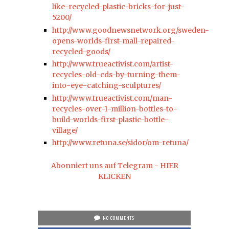
like-recycled-plastic-bricks-for-just-
5200/
http://www.goodnewsnetwork.org/sweden-
opens-worlds-first-mall-repaired-
recycled-goods/
http://www.trueactivist.com/artist-
recycles-old-cds-by-turning-them-
into-eye-catching-sculptures/
http://www.trueactivist.com/man-
recycles-over-1-million-bottles-to-
build-worlds-first-plastic-bottle-
village/
http://www.retuna.se/sidor/om-retuna/
Abonniert uns auf Telegram - HIER
KLICKEN
NO COMMENTS